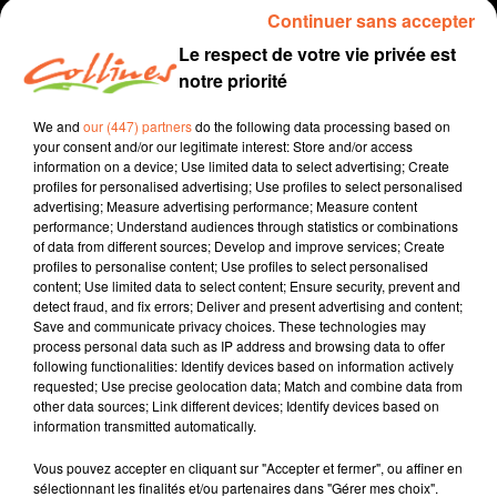
Continuer sans accepter
Le respect de votre vie privée est
notre priorité
We and
our (447) partners
do the following data processing based on
your consent and/or our legitimate interest: Store and/or access
information on a device; Use limited data to select advertising; Create
profiles for personalised advertising; Use profiles to select personalised
advertising; Measure advertising performance; Measure content
performance; Understand audiences through statistics or combinations
recette
cuisine
of data from different sources; Develop and improve services; Create
profiles to personalise content; Use profiles to select personalised
9 décembre 2023 - 5 min 51 sec
content; Use limited data to select content; Ensure security, prevent and
detect fraud, and fix errors; Deliver and present advertising and content;
CHOUX AU FOIE GRAS
Save and communicate privacy choices. These technologies may
process personal data such as IP address and browsing data to offer
Jacqueline Pinon
following functionalities: Identify devices based on information actively
requested; Use precise geolocation data; Match and combine data from
Qu'est-ce qu'on mange ?
other data sources; Link different devices; Identify devices based on
information transmitted automatically.
Recette présentée par Hélène et Jacqueline.
Vous pouvez accepter en cliquant sur "Accepter et fermer", ou affiner en
sélectionnant les finalités et/ou partenaires dans "Gérer mes choix".
0:00
5 min 51 sec