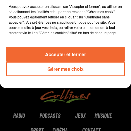
Coaching à Bressuire.
Vous pouvez accepter en cliquant sur "Accepter et fermer", ou affiner en
sélectionnant les finalités et/ou partenaires dans "Gérer mes choix".
Vous pouvez également refuser en cliquant sur "Continuer sans
accepter". Vos préférences ne s'appliqueront que pour ce site. Vous
pouvez mettre à jour vos choix, ou retirer votre consentement à tout
0:00
10 min 45 sec
moment via le lien "Gérer les cookies" situé en bas de chaque page.
Accepter et fermer
Gérer mes choix
RADIO
PODCASTS
JEUX
MUSIQUE
SPORT
CINÉMA
CONTACT