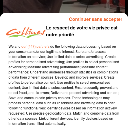
Continuer sans accepter
Le respect de votre vie privée est
notre priorité
We and
our (447) partners
do the following data processing based on
your consent and/or our legitimate interest: Store and/or access
information on a device; Use limited data to select advertising; Create
coaching
profiles for personalised advertising; Use profiles to select personalised
advertising; Measure advertising performance; Measure content
27 février 2024 - 10 min 45 sec
performance; Understand audiences through statistics or combinations
of data from different sources; Develop and improve services; Create
CE QUE L'ON RENVOIE AUX AUTRES
profiles to personalise content; Use profiles to select personalised
content; Use limited data to select content; Ensure security, prevent and
David Puaud
detect fraud, and fix errors; Deliver and present advertising and content;
Save and communicate privacy choices. These technologies may
La voie(x) d'Alban
process personal data such as IP address and browsing data to offer
following functionalities: Identify devices based on information actively
Tous les 15 jours le mardi, Alban nous donne des
requested; Use precise geolocation data; Match and combine data from
other data sources; Link different devices; Identify devices based on
conseils et nous amène son énergie positive.
information transmitted automatically.
Alban est coach et formateur au sein d'Artic