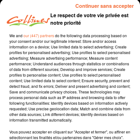
Continuer sans accepter
Le respect de votre vie privée est
notre priorité
We and
our (447) partners
do the following data processing based on
your consent and/or our legitimate interest: Store and/or access
information on a device; Use limited data to select advertising; Create
profiles for personalised advertising; Use profiles to select personalised
advertising; Measure advertising performance; Measure content
performance; Understand audiences through statistics or combinations
recette
cuisine
of data from different sources; Develop and improve services; Create
profiles to personalise content; Use profiles to select personalised
25 décembre 2021
content; Use limited data to select content; Ensure security, prevent and
detect fraud, and fix errors; Deliver and present advertising and content;
CASSOLETTE DE POISSON AU SAFRAN
Save and communicate privacy choices. These technologies may
process personal data such as IP address and browsing data to offer
Jacqueline Pinon
following functionalities: Identify devices based on information actively
requested; Use precise geolocation data; Match and combine data from
Qu'est-ce qu'on mange ?
other data sources; Link different devices; Identify devices based on
information transmitted automatically.
Recette présentée par Hélène et Jacqueline
Vous pouvez accepter en cliquant sur "Accepter et fermer", ou affiner en
sélectionnant les finalités et/ou partenaires dans "Gérer mes choix".
0:00
0:00