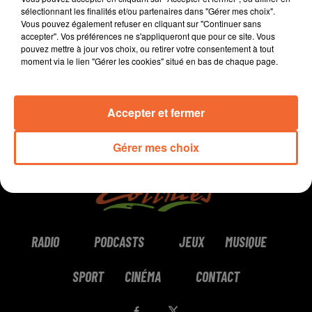
sélectionnant les finalités et/ou partenaires dans "Gérer mes choix".
Vous pouvez également refuser en cliquant sur "Continuer sans
0:00
3 min 44 sec
accepter". Vos préférences ne s'appliqueront que pour ce site. Vous
pouvez mettre à jour vos choix, ou retirer votre consentement à tout
moment via le lien "Gérer les cookies" situé en bas de chaque page.
Accepter et fermer
Gérer mes choix
RADIO
PODCASTS
JEUX
MUSIQUE
SPORT
CINÉMA
CONTACT