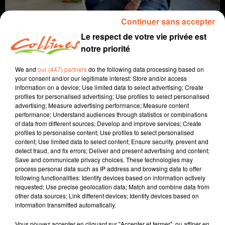
Continuer sans accepter
Le respect de votre vie privée est
notre priorité
We and
our (447) partners
do the following data processing based on
your consent and/or our legitimate interest: Store and/or access
information on a device; Use limited data to select advertising; Create
profiles for personalised advertising; Use profiles to select personalised
jeu
jeu de société
advertising; Measure advertising performance; Measure content
performance; Understand audiences through statistics or combinations
of data from different sources; Develop and improve services; Create
18 février 2025 - 3 min 44 sec
profiles to personalise content; Use profiles to select personalised
content; Use limited data to select content; Ensure security, prevent and
CARAPATE
detect fraud, and fix errors; Deliver and present advertising and content;
Save and communicate privacy choices. These technologies may
Jacqueline Pinon
process personal data such as IP address and browsing data to offer
following functionalities: Identify devices based on information actively
A quoi on joue ?
requested; Use precise geolocation data; Match and combine data from
other data sources; Link different devices; Identify devices based on
Avec Sébastien Marot, qui tient le magasin "5 de Pique"
information transmitted automatically.
à Mauléon, et Jacqueline, nous découvrons ou re-
découvrons un jeu chaque semaine !
Vous pouvez accepter en cliquant sur "Accepter et fermer", ou affiner en