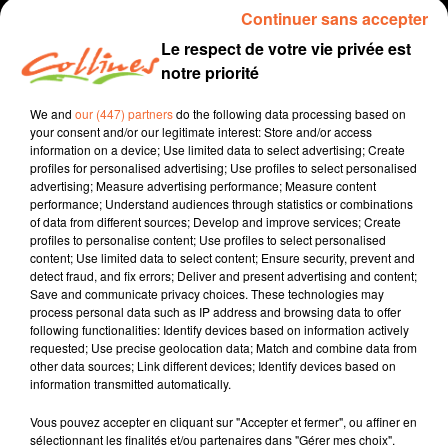
Continuer sans accepter
Le respect de votre vie privée est
notre priorité
We and
our (447) partners
do the following data processing based on
your consent and/or our legitimate interest: Store and/or access
information on a device; Use limited data to select advertising; Create
profiles for personalised advertising; Use profiles to select personalised
advertising; Measure advertising performance; Measure content
performance; Understand audiences through statistics or combinations
recette
cuisine
of data from different sources; Develop and improve services; Create
profiles to personalise content; Use profiles to select personalised
23 décembre 2023 - 6 min 50 sec
content; Use limited data to select content; Ensure security, prevent and
detect fraud, and fix errors; Deliver and present advertising and content;
BÛCHE DE NOËL
Save and communicate privacy choices. These technologies may
process personal data such as IP address and browsing data to offer
Jacqueline Pinon
following functionalities: Identify devices based on information actively
requested; Use precise geolocation data; Match and combine data from
Qu'est-ce qu'on mange ?
other data sources; Link different devices; Identify devices based on
information transmitted automatically.
Recette présentée par Hélène et Jacqueline.
Vous pouvez accepter en cliquant sur "Accepter et fermer", ou affiner en
sélectionnant les finalités et/ou partenaires dans "Gérer mes choix".
0:00
6 min 50 sec