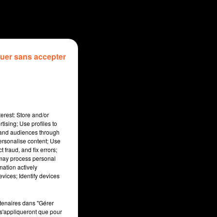
uer sans accepter
erest: Store and/or
tising; Use profiles to
tand audiences through
personalise content; Use
 fraud, and fix errors;
 may process personal
mation actively
sec
vices; Identify devices
rtenaires dans "Gérer
s'appliqueront que pour