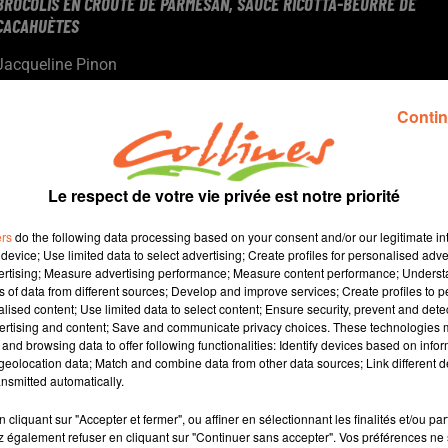
BROCOLIS EN CROÛTE DE PARMESAN, SAUCE RICOTTA-BEURRE DE
CACAHUÈTES
Jacqueline Pinon
Qu'est-ce qu'on mange ?
Contin
Recette présentée par Hélène et Jacqueline.
Le respect de votre vie privée est notre priorité
ers
do the following data processing based on your consent and/or our legitimate int
device; Use limited data to select advertising; Create profiles for personalised adver
vertising; Measure advertising performance; Measure content performance; Unders
ns of data from different sources; Develop and improve services; Create profiles to 
alised content; Use limited data to select content; Ensure security, prevent and detect
ertising and content; Save and communicate privacy choices. These technologies
and browsing data to offer following functionalities: Identify devices based on infor
4 min 7 
eolocation data; Match and combine data from other data sources; Link different de
nsmitted automatically.
cliquant sur "Accepter et fermer", ou affiner en sélectionnant les finalités et/ou pa
 également refuser en cliquant sur "Continuer sans accepter". Vos préférences ne 