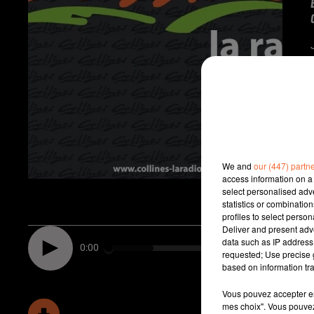
We and
our (447) partn
access information on a 
select personalised ad
statistics or combinatio
profiles to select person
Deliver and present adv
data such as IP address 
0:00
requested; Use precise g
based on information tra
Vous pouvez accepter en 
mes choix". Vous pouvez