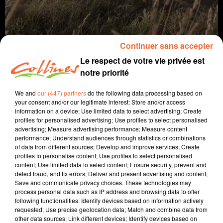
Continuer sans accepter
Le respect de votre vie privée est
notre priorité
We and
our (447) partners
do the following data processing based on
agriculture
bocage
your consent and/or our legitimate interest: Store and/or access
information on a device; Use limited data to select advertising; Create
profiles for personalised advertising; Use profiles to select personalised
2 juillet 2026 - 4 min 18 sec
advertising; Measure advertising performance; Measure content
performance; Understand audiences through statistics or combinations
BEL ÉTÉ À VOUS DANS NOTRE BOCAGE !
of data from different sources; Develop and improve services; Create
profiles to personalise content; Use profiles to select personalised
Jacqueline Pinon
content; Use limited data to select content; Ensure security, prevent and
detect fraud, and fix errors; Deliver and present advertising and content;
A travers champs
Save and communicate privacy choices. These technologies may
process personal data such as IP address and browsing data to offer
Dernière chronique de la saison !
following functionalities: Identify devices based on information actively
requested; Use precise geolocation data; Match and combine data from
Avec Ludo et Jacqueline, COLLINES porte un
other data sources; Link different devices; Identify devices based on