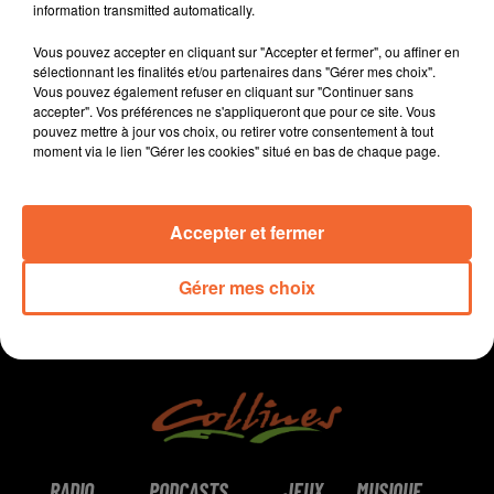
regard différent sur l'agriculture chaque semaine
information transmitted automatically.
le jeudi à 7h40 et le dimanche à 9h30.
Vous pouvez accepter en cliquant sur "Accepter et fermer", ou affiner en
sélectionnant les finalités et/ou partenaires dans "Gérer mes choix".
Vous pouvez également refuser en cliquant sur "Continuer sans
accepter". Vos préférences ne s'appliqueront que pour ce site. Vous
pouvez mettre à jour vos choix, ou retirer votre consentement à tout
moment via le lien "Gérer les cookies" situé en bas de chaque page.
0:00
4 min 18 sec
Accepter et fermer
Gérer mes choix
RADIO
PODCASTS
JEUX
MUSIQUE