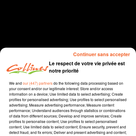
Continuer sans accepter
Click and collect
click and Collines
Le respect de votre vie privée est
notre priorité
podcast
We and
our (447) partners
do the following data processing based on
26 novembre 2020 - 2 min 39 sec
your consent and/or our legitimate interest: Store and/or access
information on a device; Use limited data to select advertising; Create
AUDREY POUR ATTRAPE ROBE
profiles for personalised advertising; Use profiles to select personalised
advertising; Measure advertising performance; Measure content
Collines la Radio
performance; Understand audiences through statistics or combinations
of data from different sources; Develop and improve services; Create
Click and collect, click and Collines
profiles to personalise content; Use profiles to select personalised
content; Use limited data to select content; Ensure security, prevent and
Audrey tient son atelier de couture Attrape Robe à
detect fraud, and fix errors; Deliver and present advertising and content;