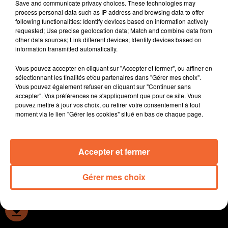
Cerizay.
Save and communicate privacy choices. These technologies may
process personal data such as IP address and browsing data to offer
following functionalities: Identify devices based on information actively
requested; Use precise geolocation data; Match and combine data from
other data sources; Link different devices; Identify devices based on
information transmitted automatically.
Vous pouvez accepter en cliquant sur "Accepter et fermer", ou affiner en
sélectionnant les finalités et/ou partenaires dans "Gérer mes choix".
Vous pouvez également refuser en cliquant sur "Continuer sans
accepter". Vos préférences ne s'appliqueront que pour ce site. Vous
pouvez mettre à jour vos choix, ou retirer votre consentement à tout
moment via le lien "Gérer les cookies" situé en bas de chaque page.
Accepter et fermer
0:00
2 min 39 sec
Gérer mes choix