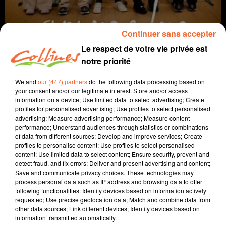
Continuer sans accepter
Le respect de votre vie privée est
notre priorité
We and
our (447) partners
do the following data processing based on
your consent and/or our legitimate interest: Store and/or access
information on a device; Use limited data to select advertising; Create
coup de coeur
cinéma
profiles for personalised advertising; Use profiles to select personalised
advertising; Measure advertising performance; Measure content
12 février 2025 - 1 min 54 sec
performance; Understand audiences through statistics or combinations
of data from different sources; Develop and improve services; Create
APPRENDRE
profiles to personalise content; Use profiles to select personalised
content; Use limited data to select content; Ensure security, prevent and
David Puaud
detect fraud, and fix errors; Deliver and present advertising and content;
Save and communicate privacy choices. These technologies may
Coup de coeur cinéma
process personal data such as IP address and browsing data to offer
following functionalities: Identify devices based on information actively
Chaque mercredi, dans notre Actu Ciné à 17h15,
requested; Use precise geolocation data; Match and combine data from
other data sources; Link different devices; Identify devices based on
Morgan Rassinoux, programmateur au Fauteuil
information transmitted automatically.
Rouge à Bressuire, vous propose son coup de