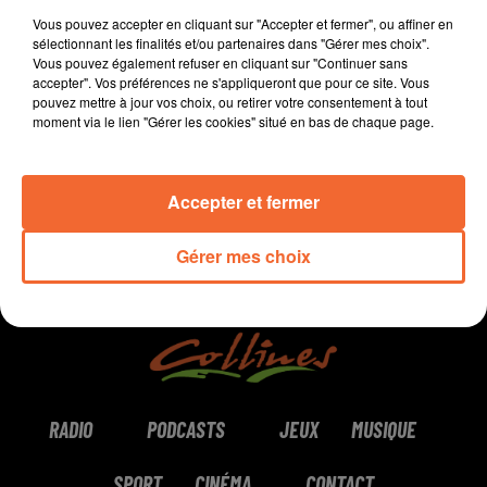
coeur.
Vous pouvez accepter en cliquant sur "Accepter et fermer", ou affiner en
sélectionnant les finalités et/ou partenaires dans "Gérer mes choix".
Vous pouvez également refuser en cliquant sur "Continuer sans
accepter". Vos préférences ne s'appliqueront que pour ce site. Vous
pouvez mettre à jour vos choix, ou retirer votre consentement à tout
0:00
1 min 54 sec
moment via le lien "Gérer les cookies" situé en bas de chaque page.
Accepter et fermer
Gérer mes choix
RADIO
PODCASTS
JEUX
MUSIQUE
SPORT
CINÉMA
CONTACT