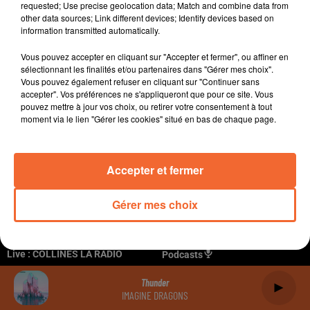
Politique cookies
Politique de confidentialité
Plan du site
requested; Use precise geolocation data; Match and combine data from
other data sources; Link different devices; Identify devices based on
information transmitted automatically.
Archives
2026
2025
2024
2023
2022
Vous pouvez accepter en cliquant sur "Accepter et fermer", ou affiner en
sélectionnant les finalités et/ou partenaires dans "Gérer mes choix".
Vous pouvez également refuser en cliquant sur "Continuer sans
accepter". Vos préférences ne s'appliqueront que pour ce site. Vous
pouvez mettre à jour vos choix, ou retirer votre consentement à tout
moment via le lien "Gérer les cookies" situé en bas de chaque page.
Accepter et fermer
Gérer mes choix
Live :
COLLINES LA RADIO
Podcasts
Thunder
IMAGINE DRAGONS