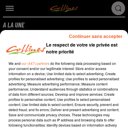
A LA UNE
Continuer sans accepter
Le respect de votre vie privée est
notre priorité
We and
our (447) partners
do the following data processing based on
your consent and/or our legitimate interest: Store and/or access
RADIO
PODCASTS
JEUX
MUSIQUE
information on a device; Use limited data to select advertising; Create
profiles for personalised advertising; Use profiles to select personalised
SPORT
CINÉMA
CONTACT
advertising; Measure advertising performance; Measure content
performance; Understand audiences through statistics or combinations
of data from different sources; Develop and improve services; Create
profiles to personalise content; Use profiles to select personalised
content; Use limited data to select content; Ensure security, prevent and
detect fraud, and fix errors; Deliver and present advertising and content;
Save and communicate privacy choices. These technologies may
Gestion des cookies
Mentions légales
Conditions générales
process personal data such as IP address and browsing data to offer
following functionalities: Identify devices based on information actively