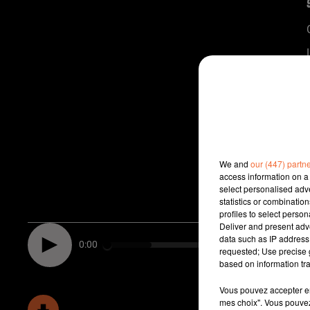
We and
our (447) partn
access information on a 
select personalised ad
statistics or combinatio
profiles to select person
Deliver and present adv
data such as IP address 
0:00
requested; Use precise g
based on information tra
Vous pouvez accepter en 
mes choix". Vous pouvez