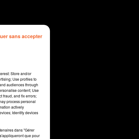
uer sans accepter
erest: Store and/or
tising; Use profiles to
tand audiences through
personalise content; Use
 fraud, and fix errors;
 may process personal
mation actively
sec
vices; Identify devices
rtenaires dans "Gérer
s'appliqueront que pour