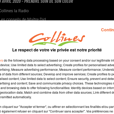
9 AVRIL 2020 - PRENDRE SOIN DE SON COEUR
Collines la Radio
Les conseils de Maître Did
Maître Did nous donne des conseils pour vivre le mieux possible
Contin
ce temps de confinement avec 2 rendez-vous chaque semaine
le mardi et le jeudi à 8h35.
Le respect de votre vie privée est notre priorité
ers
do the following data processing based on your consent and/or our legitimate int
device; Use limited data to select advertising; Create profiles for personalised adver
vertising; Measure advertising performance; Measure content performance; Unders
ns of data from different sources; Develop and improve services; Create profiles to 
alised content; Use limited data to select content; Ensure security, prevent and detect
ertising and content; Save and communicate privacy choices. These technologies
and browsing data to offer following functionalities: Identify devices based on infor
4 min 8 
eolocation data; Match and combine data from other data sources; Link different de
nsmitted automatically.
cliquant sur "Accepter et fermer", ou affiner en sélectionnant les finalités et/ou pa
 également refuser en cliquant sur "Continuer sans accepter". Vos préférences ne 